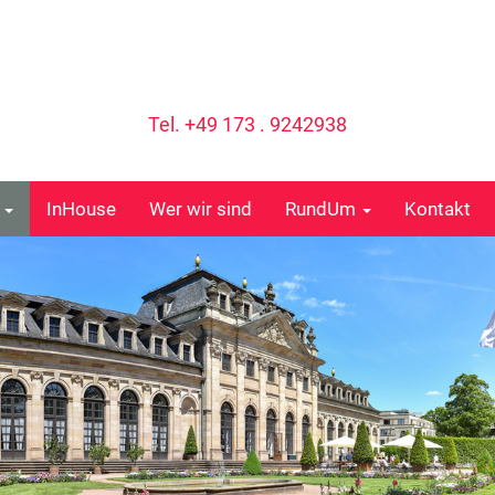
Tel. +49 173 . 9242938
e
InHouse
Wer wir sind
RundUm
Kontakt