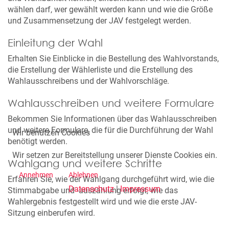
wählen darf, wer gewählt werden kann und wie die Größe
und Zusammensetzung der JAV festgelegt werden.
Einleitung der Wahl
Erhalten Sie Einblicke in die Bestellung des Wahlvorstands,
die Erstellung der Wählerliste und die Erstellung des
Wahlausschreibens und der Wahlvorschläge.
Wahlausschreiben und weitere Formulare
Bekommen Sie Informationen über das Wahlausschreiben
und weitere Formulare, die für die Durchführung der Wahl
Wir benutzen Cookies
benötigt werden.
Wir setzen zur Bereitstellung unserer Dienste Cookies ein.
Wahlgang und weitere Schritte
Annehmen
Ablehnen
Erfahren Sie, wie der Wahlgang durchgeführt wird, wie die
Datenschutz
|
Impressum
Stimmabgabe und -auszählung erfolgt, wie das
Wahlergebnis festgestellt wird und wie die erste JAV-
Sitzung einberufen wird.