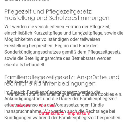
Pflegezeit und Pflegezeitgesetz:
Freistellung und Schutzbestimmungen
Wir werden die verschiedenen Formen der Pflegezeit,
einschließlich Kurzzeitpflege und Langzeitpflege, sowie die
Möglichkeiten der vollständigen oder teilweisen
Freistellung besprechen. Beginn und Ende des
Sonderkündigungsschutzes gemäß dem Pflegezeitgesetz
sowie die Beteiligungsrechte des Betriebsrats werden
ebenfalls behandelt.
Familienpflegezeitgesetz: Ansprüche und
Wir benutzen Cookies
rechtliche Rahmenbedingungen
Im Bereich Familienpflegezeitgesetz werden die
Wir setzen zur Bereitstellung unserer Dienste Cookies ein.
Ankündigungsfrist und die Dauer der Familienpflegezeit
erläutert, ebenso wie die Voraussetzungen für die
Annehmen
Ablehnen
Inanspruchnahme. Wir werden auch die Rechtslage bei
Datenschutz
|
Impressum
Kündigungen während der Familienpflegezeit besprechen.