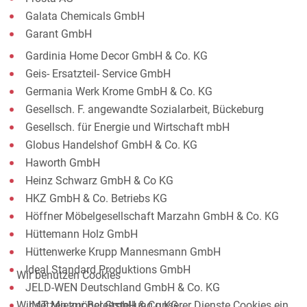
Galata Chemicals GmbH
Garant GmbH
Gardinia Home Decor GmbH & Co. KG
Geis- Ersatzteil- Service GmbH
Germania Werk Krome GmbH & Co. KG
Gesellsch. F. angewandte Sozialarbeit, Bückeburg
Gesellsch. für Energie und Wirtschaft mbH
Globus Handelshof GmbH & Co. KG
Haworth GmbH
Heinz Schwarz GmbH & Co KG
HKZ GmbH & Co. Betriebs KG
Höffner Möbelgesellschaft Marzahn GmbH & Co. KG
Hüttemann Holz GmbH
Hüttenwerke Krupp Mannesmann GmbH
Ideal Standard Produktions GmbH
Wir benutzen Cookies
JELD-WEN Deutschland GmbH & Co. KG
Wir setzen zur Bereitstellung unserer Dienste Cookies ein.
JMT Mietmöbel GmbH & Co KG