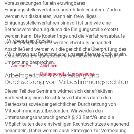
Voraussetzungen für ein erzwingbares
Einigungsstellenverfahren ausführlich erläutern. Zudem
werden wir diskutieren, wann ein freiwilliges
Einigungsstellenverfahren sinnvoll ist und wie eine
Betriebsvereinbarung durch die Einigungsstelle ersetzt
werden kann. Die Kostenfrage und die Verfahrensabläufe
Wir benutzen Cookies
vor der Einigungsstelle werden ebenfalls behandelt.
Abschließend werden wir die gerichtliche Überprüfung des
Wir setzen zur Bereitstellung unserer Dienste Cookies ein.
Spruchs der Einigungsstelle sowie dessen Wirkung und
Umsetzung besprechen.
Annehmen
Ablehnen
Datenschutz
|
Impressum
Arbeitsgericht: Vorbereitung und
Durchsetzung von Mitbestimmungsrechten
Dieser Teil des Seminars widmet sich der effektiven
Vorbereitung eines Beschlussverfahrens durch den
Betriebsrat sowie der gerichtlichen Durchsetzung von
Mitbestimmungstatbeständen. Wir werden den
Unterlassungsanspruch gemäß § 23 BetrVG und die
Möglichkeiten des einstweiligen Rechtsschutzes eingehend
behandeln. Dabei werden auch Strategien zur Vermeidung