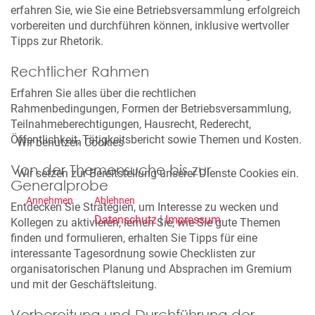
erfahren Sie, wie Sie eine Betriebsversammlung erfolgreich
vorbereiten und durchführen können, inklusive wertvoller
Tipps zur Rhetorik.
Rechtlicher Rahmen
Erfahren Sie alles über die rechtlichen
Rahmenbedingungen, Formen der Betriebsversammlung,
Teilnahmeberechtigungen, Hausrecht, Rederecht,
Öffentlichkeit, Tätigkeitsbericht sowie Themen und Kosten.
Wir benutzen Cookies
Von der Themensuche bis zur
Wir setzen zur Bereitstellung unserer Dienste Cookies ein.
Generalprobe
Annehmen
Ablehnen
Entdecken Sie Strategien, um Interesse zu wecken und
Datenschutz
|
Impressum
Kollegen zu aktivieren, lernen Sie, wie Sie gute Themen
finden und formulieren, erhalten Sie Tipps für eine
interessante Tagesordnung sowie Checklisten zur
organisatorischen Planung und Absprachen im Gremium
und mit der Geschäftsleitung.
Vorbereitung und Durchführung der