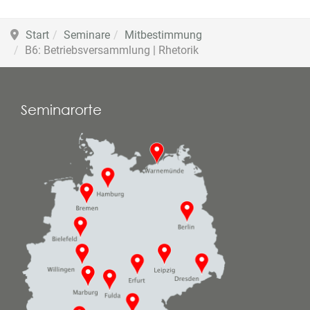
Start
Seminare
Mitbestimmung
B6: Betriebsversammlung | Rhetorik
Seminarorte