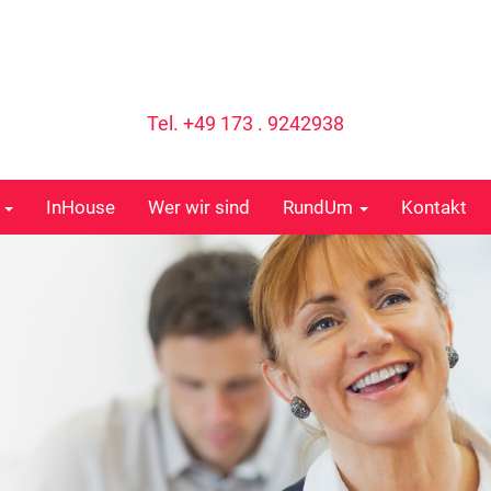
Tel. +49 173 . 9242938
e
InHouse
Wer wir sind
RundUm
Kontakt